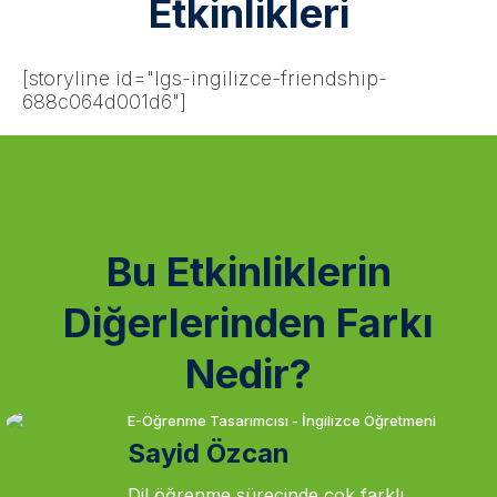
Etkinlikleri
[storyline id="lgs-ingilizce-friendship-
688c064d001d6"]
Bu Etkinliklerin
Diğerlerinden Farkı
Nedir?
E-Öğrenme Tasarımcısı - İngilizce Öğretmeni
Sayid Özcan
Dil öğrenme sürecinde çok farklı