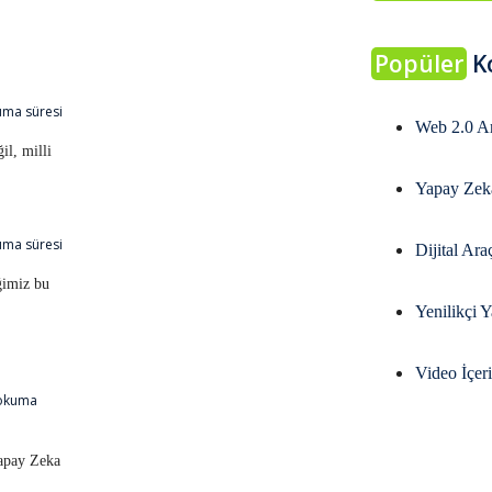
Popüler
K
uma süresi
Web 2.0 Ar
il, milli
Yapay Zek
uma süresi
Dijital Ara
ğimiz bu
Yenilikçi 
Video İçer
 okuma
Yapay Zeka