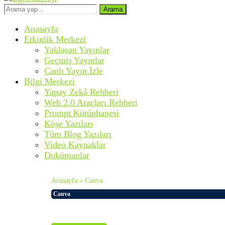
Arama
Anasayfa
Etkinlik Merkezi
Yaklaşan Yayınlar
Geçmiş Yayınlar
Canlı Yayın İzle
Bilgi Merkezi
Yapay Zekâ Rehberi
Web 2.0 Araçları Rehberi
Prompt Kütüphanesi
Köşe Yazıları
Tüm Blog Yazıları
Video Kaynaklar
Dokümanlar
Anasayfa
»
Canva
Canva