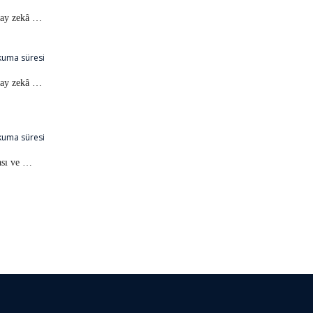
pay zekâ …
kuma süresi
pay zekâ …
kuma süresi
ası ve …