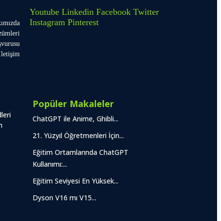
Youtube
Linkedin
Facebook
Twitter
Instagram
Pinterest
ımızda
zümleri
şvurusu
İletişim
Popüler Makaleler
leri
ChatGPT ile Anime, Ghibli...
m
21. Yüzyıl Öğretmenleri İçin...
Eğitim Ortamlarında ChatGPT
Kullanımı:...
Eğitim Seviyesi En Yüksek...
Dyson V16 mı V15...