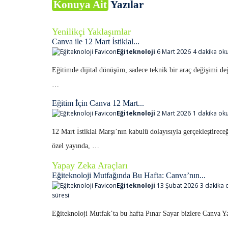
Konuya Ait
Yazılar
Yenilikçi Yaklaşımlar
Canva ile 12 Mart İstiklal...
Eğiteknoloji
6 Mart 2026
4 dakika ok
Eğitimde dijital dönüşüm, sadece teknik bir araç değişimi değ
…
Eğitim İçin Canva 12 Mart...
Eğiteknoloji
2 Mart 2026
1 dakika ok
12 Mart İstiklal Marşı’nın kabulü dolayısıyla gerçekleştirece
özel yayında, …
Yapay Zeka Araçları
Eğiteknoloji Mutfağında Bu Hafta: Canva’nın...
Eğiteknoloji
13 Şubat 2026
3 dakika
süresi
Eğiteknoloji Mutfak’ta bu hafta Pınar Sayar bizlere Canva 
…