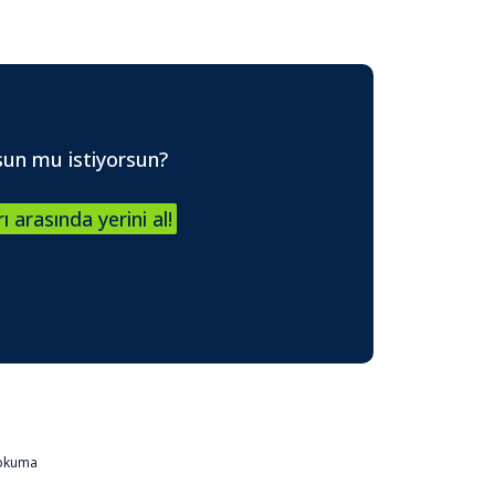
sun mu istiyorsun?
ı arasında yerini al!
 okuma