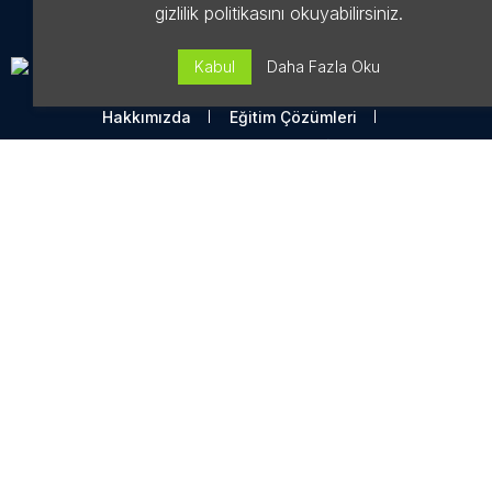
gizlilik politikasını okuyabilirsiniz.
Kabul
Daha Fazla Oku
Hakkımızda
Eğitim Çözümleri
Mutfak Şefi Başvurusu
İletişim
Kurumsal
Kullanım Koşulları
Telif Hakları Politikası
KVKK Aydınlatma Metni
Eğiteknoloji Marka Kimliği
Eğitim Çözümleri
Ücretsiz Webinarlar
Eğitim Dokümanları