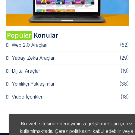
Popüler
Konular
Web 2.0 Araçları
(52)
Yapay Zeka Araçları
(29)
Dijital Araçlar
(19)
Yenilikçi Yaklaşımlar
(38)
Video İçerikler
(18)
Bu web sitesinde deneyiminizi geliştirmek için çerez
kullanılmaktadır. Çerez politikasını kabul edebilir veya