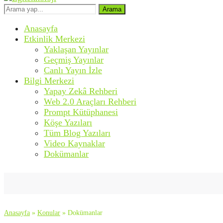
Arama
Anasayfa
Etkinlik Merkezi
Yaklaşan Yayınlar
Geçmiş Yayınlar
Canlı Yayın İzle
Bilgi Merkezi
Yapay Zekâ Rehberi
Web 2.0 Araçları Rehberi
Prompt Kütüphanesi
Köşe Yazıları
Tüm Blog Yazıları
Video Kaynaklar
Dokümanlar
Anasayfa
»
Konular
»
Dokümanlar