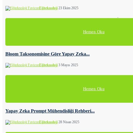
Eğiteknoloji
23 Ekim 2025
Herkese merhaba. Sizlerle Gemini ile oluşturduğum İngilizce
Hemen Oku
Bloom Taksonomisine Göre Yapay Zeka...
Eğiteknoloji
3 Mayıs 2025
Eğitimde yapay zekayı verimli kullanmak isteyen öğretmenle
Hemen Oku
Yapay Zeka Prompt Mühendisliği Rehberi...
Eğiteknoloji
28 Nisan 2025