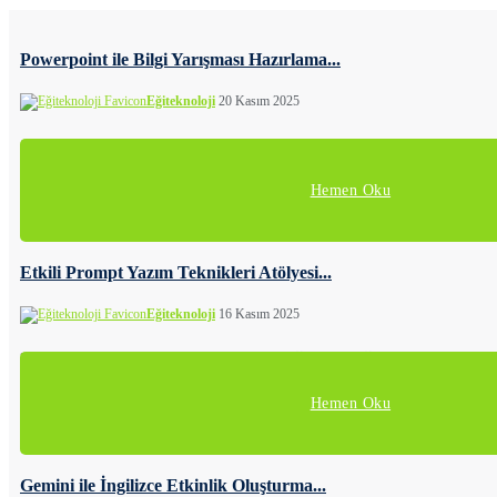
Powerpoint ile Bilgi Yarışması Hazırlama...
Eğiteknoloji
20 Kasım 2025
Bilgi yarışmaları okullarda yapılan keyifli ve etkinliklerden bir
Hemen Oku
Etkili Prompt Yazım Teknikleri Atölyesi...
Eğiteknoloji
16 Kasım 2025
3. ESEP Kongresi’nde yapmış olduğumuz Eğitimde Yapay Z
Hemen Oku
Gemini ile İngilizce Etkinlik Oluşturma...