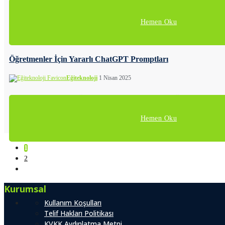
Bu rehber sizlere, ChatGPT‘nin yüksek kaliteli ve sizin iste
Hemen Oku
Öğretmenler İçin Yararlı ChatGPT Promptları
Eğiteknoloji
1 Nisan 2025
Bu pratik rehber, öğretmenlerin ChatGPT’yi eğitimde verim
Hemen Oku
1
2
Kurumsal
Kullanım Koşulları
Telif Hakları Politikası
KVKK Aydınlatma Metni