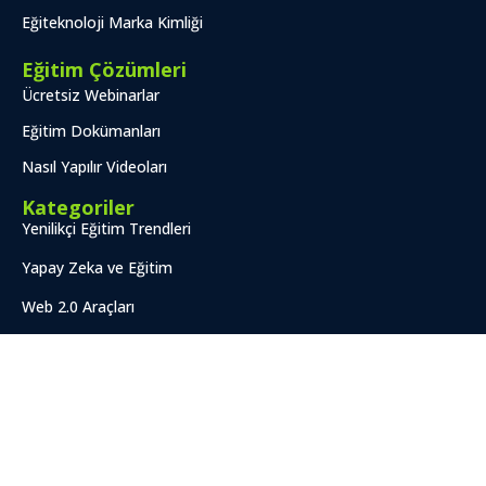
Eğiteknoloji Marka Kimliği
Eğitim Çözümleri
Ücretsiz Webinarlar
Eğitim Dokümanları
Nasıl Yapılır Videoları
Kategoriler
Yenilikçi Eğitim Trendleri
Yapay Zeka ve Eğitim
Web 2.0 Araçları
Popüler Makaleler
ChatGPT ile Anime, Ghibli...
21. Yüzyıl Öğretmenleri İçin...
Eğitim Ortamlarında ChatGPT Kullanımı:...