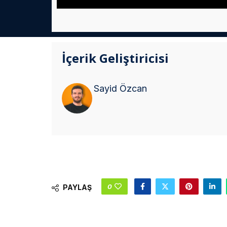
İçerik Geliştiricisi
Sayid Özcan
0
PAYLAŞ