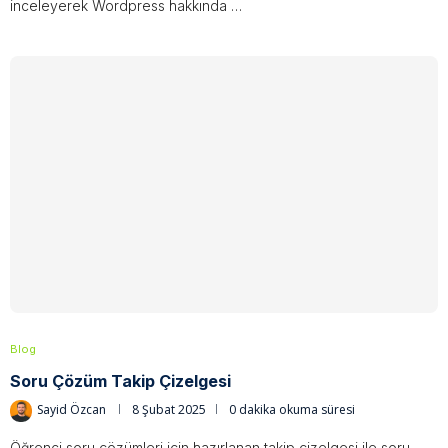
inceleyerek Wordpress hakkında …
Blog
Soru Çözüm Takip Çizelgesi
Sayid Özcan
8 Şubat 2025
0 dakika okuma süresi
Öğrenci soru çözümleri için hazırlanan takip çizelgesi ile soru