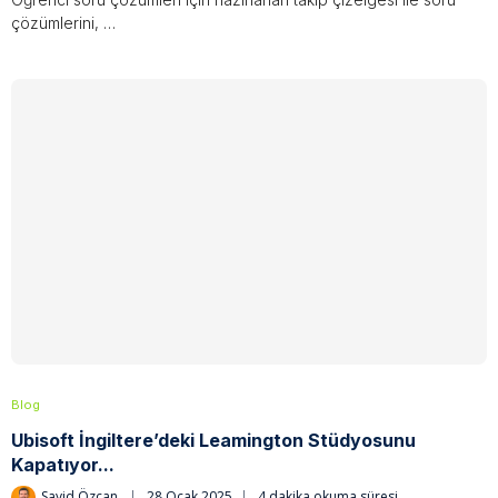
çözümlerini, …
Blog
Ubisoft İngiltere’deki Leamington Stüdyosunu
Kapatıyor...
Sayid Özcan
28 Ocak 2025
4 dakika okuma süresi