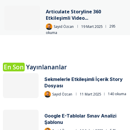
Articulate Storyline 360
Etkileşimli Video...
Sayid Özcan
19 Mart 2025
295
okuma
En Son
Yayınlananlar
Sekmelerle Etkileşimli İçerik Story
Dosyası
Sayid Özcan
11 Mart 2025
140 okuma
Google E-Tablolar Sınav Analizi
Şablonu