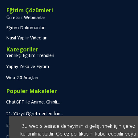
Eğitim Çözümleri
Ücretsiz Webinarlar
Eğitim Dokümanları
Nasıl Yapılır Videoları
Kategoriler
Yenilikçi Eğitim Trendleri
Yapay Zeka ve Eğitim
Web 2.0 Araçları
Popüler Makaleler
ChatGPT ile Anime, Ghibli...
21. Yüzyıl Öğretmenleri İçin...
Eğitim Ortamlarında ChatGPT Kullanımı:...
Bu web sitesinde deneyiminizi geliştirmek için çerez
kullanılmaktadır. Çerez politikasını kabul edebilir veya
Dyson V16 mı V15...