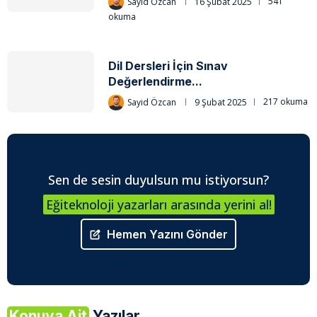
Sayid Özcan
16 Şubat 2025
541
okuma
Dil Dersleri İçin Sınav
Değerlendirme...
Sayid Özcan
9 Şubat 2025
217 okuma
Sen de sesin duyulsun mu istiyorsun?
Eğiteknoloji yazarları arasında yerini al!
Hemen Yazını Gönder
Konuya Ait
Yazılar