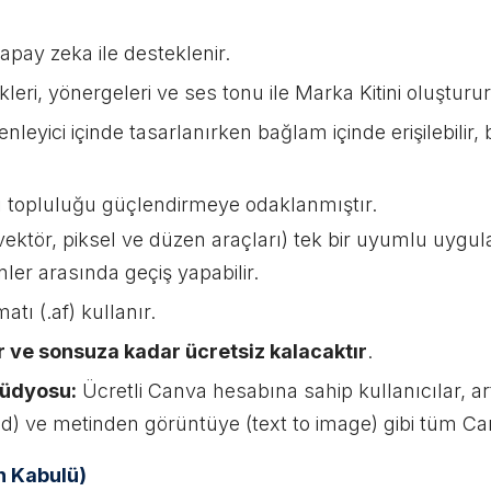
apay zeka ile desteklenir.
leri, yönergeleri ve ses tonu ile Marka Kitini oluşturur
enleyici içinde tasarlanırken bağlam içinde erişilebil
ı topluluğu güçlendirmeye odaklanmıştır.
ı (vektör, piksel ve düzen araçları) tek bir uyumlu uygul
ler arasında geçiş yapabilir.
atı (.af) kullanır.
 ve sonsuza kadar ücretsiz kalacaktır
.
Stüdyosu:
Ücretli Canva hesabına sahip kullanıcılar, art
nd) ve metinden görüntüye (text to image) gibi tüm Canva
in Kabulü)