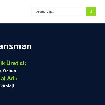
 Lansman
ik Üretici:
d Özcan
al Adı:
knoloji