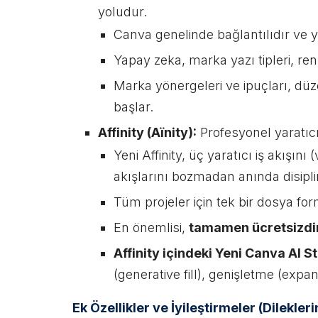
yoludur.
Canva genelinde bağlantılıdır ve y
Yapay zeka, marka yazı tipleri, renk
Marka yönergeleri ve ipuçları, düz
başlar.
Affinity (Aïnity):
Profesyonel yaratıc
Yeni Affinity, üç yaratıcı iş akışın
akışlarını bozmadan anında disiplin
Tüm projeler için tek bir dosya form
En önemlisi,
tamamen ücretsizdir
Affinity içindeki Yeni Canva AI 
(generative fill), genişletme (expa
Ek Özellikler ve İyileştirmeler (Dilekler