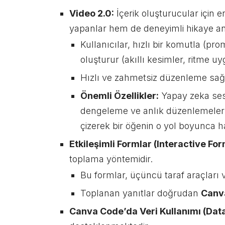
Video 2.0:
İçerik oluşturucular için 
yapanlar hem de deneyimli hikaye anla
Kullanıcılar, hızlı bir komutla (pr
oluşturur (akıllı kesimler, ritme u
Hızlı ve zahmetsiz düzenleme sağl
Önemli Özellikler:
Yapay zeka sesle
dengeleme ve anlık düzenlemeler i
çizerek bir öğenin o yol boyunca 
Etkileşimli Formlar (Interactive For
toplama yöntemidir.
Bu formlar, üçüncü taraf araçları 
Toplanan yanıtlar doğrudan
Canv
Canva Code’da Veri Kullanımı (Dat