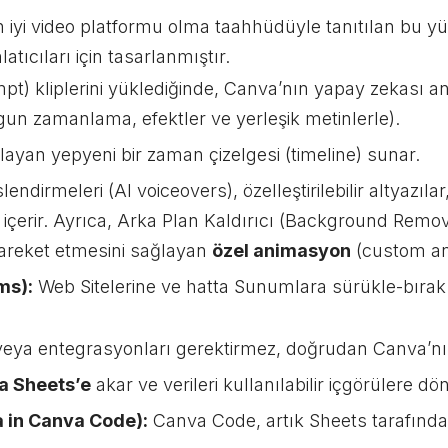
en iyi video platformu olma taahhüdüyle tanıtılan bu
tıcıları için tasarlanmıştır.
ompt) kliplerini yüklediğinde, Canva’nın yapay zekası 
ygun zamanlama, efektler ve yerleşik metinlerle).
ayan yepyeni bir zaman çizelgesi (timeline) sunar.
ndirmeleri (AI voiceovers), özelleştirilebilir altyazıla
çerir. Ayrıca, Arka Plan Kaldırıcı (Background Remove
hareket etmesini sağlayan
özel animasyon
(custom anim
ms):
Web Sitelerine ve hatta Sunumlara sürükle-bırak y
veya entegrasyonları gerektirmez, doğrudan Canva’nın i
a Sheets’e
akar ve verileri kullanılabilir içgörülere dö
a in Canva Code):
Canva Code, artık Sheets tarafında