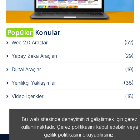
Popüler
Konular
Web 2.0 Araçları
(52)
Yapay Zeka Araçları
(29)
Dijital Araçlar
(19)
Yenilikçi Yaklaşımlar
(38)
Video İçerikler
(18)
Bu web sitesinde deneyiminizi geliştirmek için çerez
kullanılmaktadır. Çerez politikasını kabul edebilir veya
gizlilik politikasını okuyabilirsiniz.