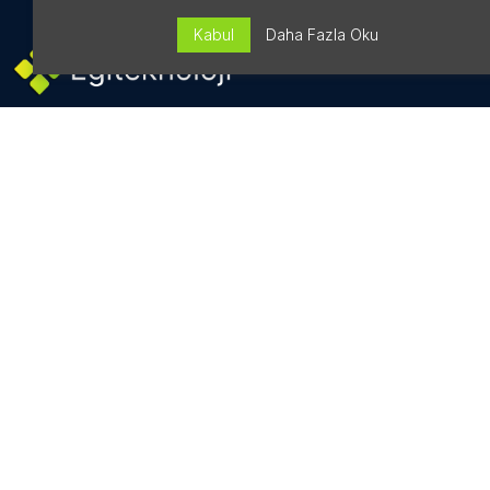
Kabul
Daha Fazla Oku
Hakkımızda
Eğitim Çözümleri
Mutfak Şefi Başvurusu
İletişim
Kurumsal
Kullanım Koşulları
Telif Hakları Politikası
KVKK Aydınlatma Metni
Eğiteknoloji Marka Kimliği
Eğitim Çözümleri
Ücretsiz Webinarlar