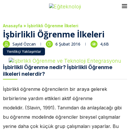
Anasayfa
»
İşbirlikli Öğrenme İlkeleri
İşbirlikli Öğrenme İlkeleri
Sayid Özcan
6 Şubat 2016
4,6B
Yenilikçi Yaklaşımlar
İşbirlikli Öğrenme nedir? İşbirlikli Öğrenme
ilkeleri nelerdir?
İşbirlikli öğrenme öğrencilerin bir araya gelerek
birbirlerine yardım ettikleri aktif öğrenme
modelidir. (Slavin, 1991). Tanımdan da anlaşılacağı gibi
bu öğrenme modelinde öğrenciler bireysel çalışmalar
yerine daha çok küçük grup çalışmaları yaparlar. Bu