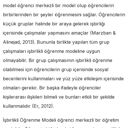
model öğrenci merkezli bir model olup öğrencilerin
birbirlerinden bir şeyler öğrenmesini sağlar. Öğrencilerin
küçük gruplar halinde bir araya gelerek işbirliği
içerisinde çalışmalar yapmasını amaçlar (Marzban &
Alinejad, 2013). Bununla birlikte yapılan tüm grup
çalışmaları işbirlikli öğrenme modeline uygun
olmayabilir. Bir grup çalışmasının işbirlikli öğrenme
olabilmesi için öğrencilerin grup içerisinde sosyal
becerilerini kullanmaları ve yüz yüze etkileşim içerisinde
olmaları gerekir. Bir başka ifadeyle öğrenciler
kişilerarası ilişkileri bilmeli ve bunları etkili bir şekilde
kullanmalıdır (Er, 2012).
İşbirlikli Öğrenme Modeli öğrenci merkezli bir öğretim