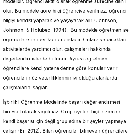
modelidir. Öğrenci aktif olarak öğrenme sürecine dâhil
olur. Bu modele göre bilgi öğrenciye verilmez, öğrenci
bilgiyi kendisi yaparak ve yaşayarak alır (Johnson,
Johnson, & Holubec, 1994). Bu modelde öğretmen ise
öğrencilere rehber konumundadır. Onlara yapacakları
aktivitelerde yardımcı olur, çalışmaları hakkında
değerlendirmelerde bulunur. Ayrıca öğretmen
öğrencilere kendi yeteneklerine göre konular verir,
öğrencilerin öz yeterliliklerinin iyi olduğu alanlarda
çalışmalarını sağlar.
İşbirlikli Öğrenme Modelinde başarı değerlendirmesi
bireysel olarak yapılmaz. Grup üyeleri hiçbir zaman
kendi başarısı için değil grup adına bir şeyler yapmaya
çalışır (Er, 2012). Bilen öğrenciler bilmeyen öğrencilere