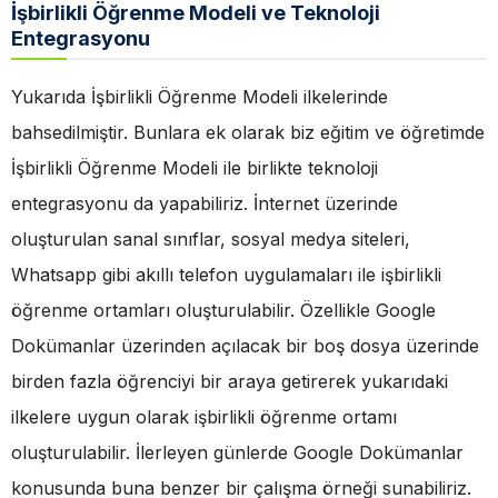
İşbirlikli Öğrenme Modeli ve Teknoloji
Entegrasyonu
Yukarıda İşbirlikli Öğrenme Modeli ilkelerinde
bahsedilmiştir. Bunlara ek olarak biz eğitim ve öğretimde
İşbirlikli Öğrenme Modeli ile birlikte teknoloji
entegrasyonu da yapabiliriz. İnternet üzerinde
oluşturulan sanal sınıflar, sosyal medya siteleri,
Whatsapp gibi akıllı telefon uygulamaları ile işbirlikli
öğrenme ortamları oluşturulabilir. Özellikle Google
Dokümanlar üzerinden açılacak bir boş dosya üzerinde
birden fazla öğrenciyi bir araya getirerek yukarıdaki
ilkelere uygun olarak işbirlikli öğrenme ortamı
oluşturulabilir. İlerleyen günlerde Google Dokümanlar
konusunda buna benzer bir çalışma örneği sunabiliriz.