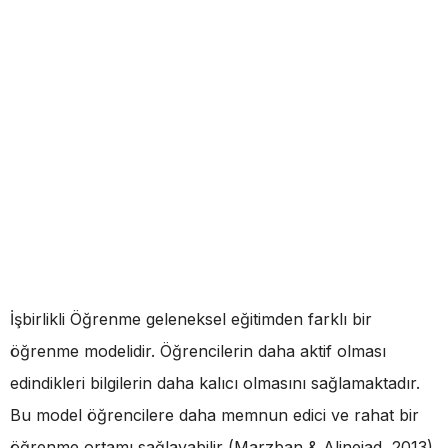
İşbirlikli Öğrenme geleneksel eğitimden farklı bir
öğrenme modelidir. Öğrencilerin daha aktif olması
edindikleri bilgilerin daha kalıcı olmasını sağlamaktadır.
Bu model öğrencilere daha memnun edici ve rahat bir
öğrenme ortamı sağlayabilir (Marzban & Alinejad, 2013).