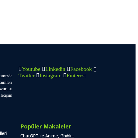
Youtube
Linkedin
Facebook
Twitter
Instagram
Pinterest
ımızda
zümleri
şvurusu
İletişim
Popüler Makaleler
leri
ChatGPT ile Anime, Ghibli...