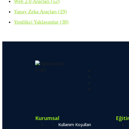
Web 2.0 Araçları
(52)
Yapay Zeka Araçları
(29)
Yenilikçi Yaklaşımlar
(38)
Kurumsal
Eğit
Kullanım Koşulları