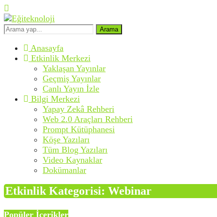
Arama
Anasayfa
Etkinlik Merkezi
Yaklaşan Yayınlar
Geçmiş Yayınlar
Canlı Yayın İzle
Bilgi Merkezi
Yapay Zekâ Rehberi
Web 2.0 Araçları Rehberi
Prompt Kütüphanesi
Köşe Yazıları
Tüm Blog Yazıları
Video Kaynaklar
Dokümanlar
Etkinlik Kategorisi:
Webinar
Popüler İçerikler