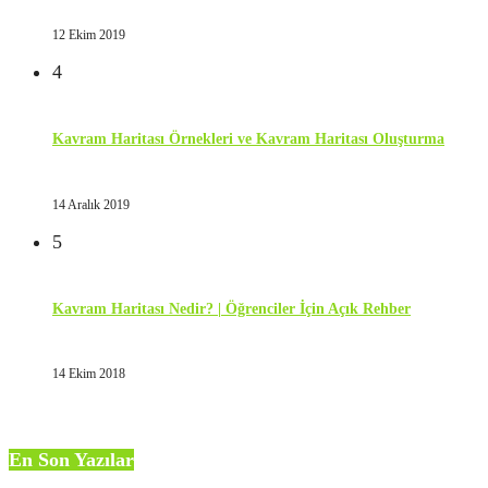
12 Ekim 2019
4
Kavram Haritası Örnekleri ve Kavram Haritası Oluşturma
14 Aralık 2019
5
Kavram Haritası Nedir? | Öğrenciler İçin Açık Rehber
14 Ekim 2018
En Son Yazılar